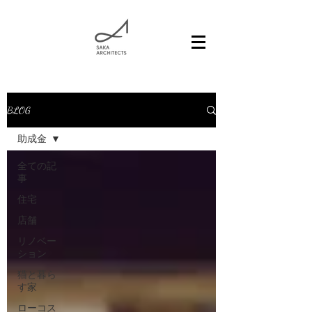
BLOG
助成金
全ての記
事
住宅
店舗
リノベー
ション
猫と暮ら
す家
ローコス