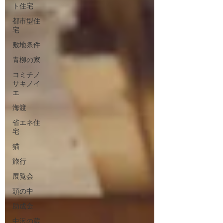
ト住宅
都市型住
宅
敷地条件
青柳の家
コミチノ
サキノイ
エ
海渡
省エネ住
宅
猫
旅行
展覧会
頭の中
助成金
中沢の蔵