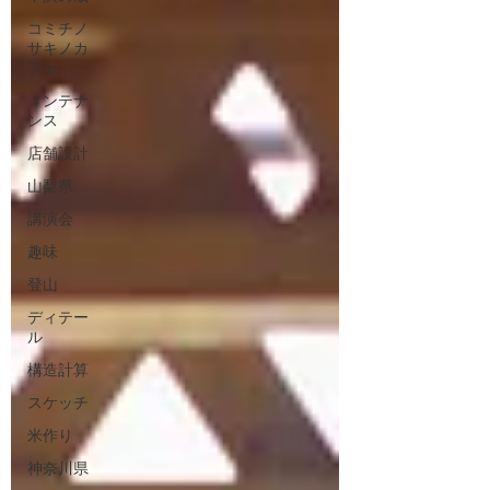
コミチノ
サキノカ
フェ
メンテナ
ンス
店舗設計
山梨県
講演会
趣味
登山
ディテー
ル
構造計算
スケッチ
米作り
神奈川県