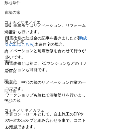
敷地条件
青柳の家
コミチノサキノイエ
設計事務所ではリノベーション、リフォーム
の設計も行います。
海渡
耐震改修の助成金の記事を書きましたが(
助成
省エネ住宅
金の話はこちら
)木造住宅の場合、
リノベーションと耐震改修を合わせて行うが
猫
多いです。
旅行
耐震改修とは別に、RCマンションなどのリノ
ベーションも可能です。
展覧会
頭の中
写真は、中沢の蔵のリノベーション作業の一
コマです。
助成金
ワークショップも兼ねて漆喰塗りを行いまし
中沢の蔵
た。
コミチノサキノカフェ
予算コントロールとして、自主施工のDIYや
メンテナンス
ワークショップと組み合わせる事で、コスト
も軽減できます。