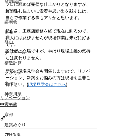
店舗設計
プロに頼めば完璧な仕上がりとなりますが、
長く住む住まいに愛着や思い出を残すには、
山梨県
自らで作業する事もアリかと思います。
講演会
私自身、工務店勤務を経て現在に到るので、
趣味
職人には及びませんが現場作業は未だに好き
登山
です。
設計者の立場ですが、やはり現場主義の気持
ディテール
ちは変わりません。
構造計算
新築の現場見学会も開催しますので、リノベ
スケッチ
ーション、新築をお悩みの方は現場を是非ご
米作り
覧下さい。(
現場見学会はこちら
)
神奈川県
リノベーション
素材
中沢の蔵
京都
建築めぐり
ZEH住宅