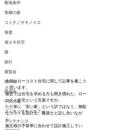
敷地条件
青柳の家
コミチノサキノイエ
海渡
省エネ住宅
猫
旅行
展覧会
今回はローコスト住宅に関して記事を書こう
頭の中
と思います。
助成金
最近では住宅を求める方も聞き慣れた、ロー
コスト住宅という言葉ですが、
中沢の蔵
ただ単に「安い家」という訳ではなく、無駄
コミチノサキノカフェ
なコストを設計士、建築士と話し合いなが
ら、
メンテナンス
施主様の予算帯に合わせて設計施工してい