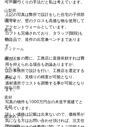
店舗設計
く、家づくりの手法だと私は考えています。
山梨県
上記の写真は弊所で設計をした住宅の子供部
講演会
屋ですが、壁のクロスも高価な物を使用して
アクセントウォールとしています。
趣味
ロフトも完備されており、タラップ(階段)も
特注品で、造作の出窓兼ベンチまでありま
登山
す。
ディテール
家づくりの際に、工務店に直接依頼すれば費
構造計算
用を抑えられる場合も勿論ありますが、
スケッチ
設計事務所で設計を行い、工務店を選定する
事により、見積りの精査が可能となり、
米作り
適材適所でコストを調整する事が可能となり
神奈川県
ます。
素材
写真の物件も1000万円台の木造平屋建てと
京都
なっています。
詳しい価格は記載は出来ないので、価格帯が
建築めぐり
気になる方はお問い合わせ頂ければ、注文住
ZEH住宅
宅の価格やその他費用に関してもご説明させ