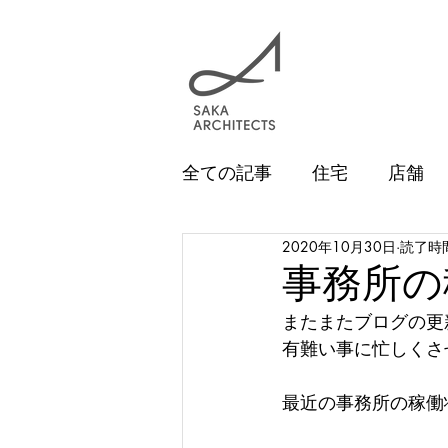
全ての記事
住宅
店舗
2020年10月30日
読了時間
敷地条件
青柳の家
事務所の
またまたブログの更新
頭の中
助成金
中沢
有難い事に忙しくさ
最近の事務所の稼働
講演会
趣味
登山