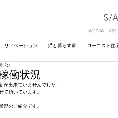
WORKS
ABO
リノベーション
猫と暮らす家
ローコスト住
: 2分
コミチノサキノイエ
海渡
省エネ住宅
猫
稼働状況
が出来ていませんでした...
の蔵
コミチノサキノカフェ
メンテナンス
せて頂いています。
状況のご紹介です。
ディテール
構造計算
スケッチ
米作り