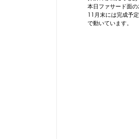
本日ファサード面の
11月末には完成予
で動いています。