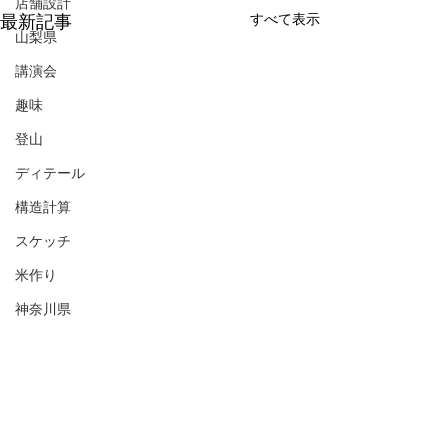
店舗設計
最新記事
すべて表示
山梨県
講演会
趣味
登山
ディテール
構造計算
スケッチ
米作り
神奈川県
素材
京都
建築めぐり
コメント
構造模型
ZEH住宅