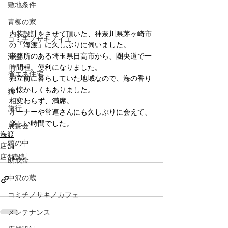
敷地条件
青柳の家
内装設計をさせて頂いた、神奈川県茅ヶ崎市
コミチノサキノイエ
の「海渡」に久しぶりに伺いました。
事務所のある埼玉県日高市から、圏央道で一
海渡
時間程。便利になりました。
省エネ住宅
独立前に暮らしていた地域なので、海の香り
も懐かしくもありました。
猫
相変わらず、満席。
旅行
オーナーや常連さんにも久しぶりに会えて、
楽しい時間でした。
展覧会
海渡
頭の中
店舗
店舗設計
助成金
中沢の蔵
コミチノサキノカフェ
メンテナンス