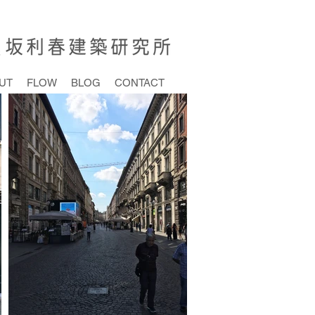
UT
FLOW
BLOG
CONTACT