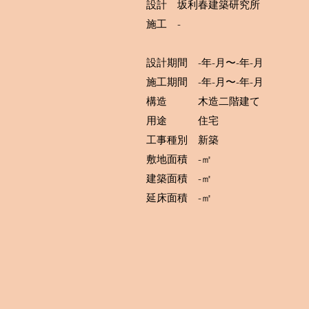
設計 坂利春建築研究所
施工 -
設計期間 -年-月〜-年-月
施工期間 -年-月〜-年-月
構造 木造二階建て
用途 住宅
工事種別 新築
敷地面積 -㎡
建築面積 -㎡
延床面積 -㎡