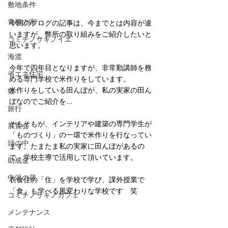
敷地条件
青柳の家
今回のブログの記事は、今までとは内容が違
いますが、弊所の取り組みをご紹介したいと
コミチノサキノイエ
思います。
海渡
今年で四年目となりますが、非常勤講師を務
省エネ住宅
める専門学校で米作りをしています。
米作りをしている田んぼが、私の実家の田ん
猫
ぼなのでご紹介を...
旅行
そもそもが、インテリアや建築の専門学生が
展覧会
「ものづくり」の一環で米作りを行なってい
頭の中
ます。たまたま私の実家に田んぼがあるの
で、学校主導で活用して頂いています。
助成金
中沢の蔵
衣食住の「住」を学校で学び、課外授業で
「食」も学べる風変わりな学校です　笑
コミチノサキノカフェ
メンテナンス