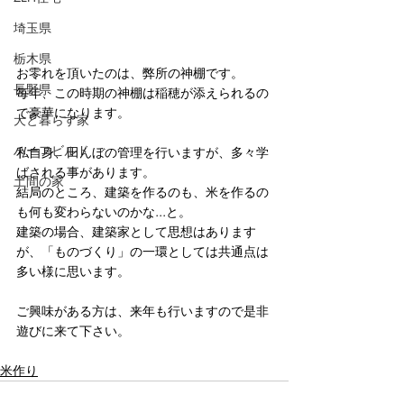
埼玉県
栃木県
お零れを頂いたのは、弊所の神棚です。
長野県
毎年、この時期の神棚は稲穂が添えられるの
で豪華になります。
犬と暮らす家
ハーフビルド
私自身、田んぼの管理を行いますが、多々学
ばされる事があります。
土間の家
結局のところ、建築を作るのも、米を作るの
も何も変わらないのかな...と。
建築の場合、建築家として思想はあります
が、「ものづくり」の一環としては共通点は
多い様に思います。
ご興味がある方は、来年も行いますので是非
遊びに来て下さい。
米作り