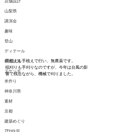
店舗設計
山梨県
講演会
趣味
登山
ディテール
田植えも手植えで行い、無農薬です。
構造計算
稲刈りも手刈りなのですが、今年は台風の影
スケッチ
響で残念ながら、機械で刈りました。
米作り
神奈川県
素材
京都
建築めぐり
ZEH住宅